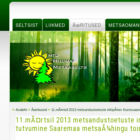
SELTSIST
LIIKMED
ÃœRITUSED
METSAOMAN
Avaleht
Ãœritused
11.mÃ¤rtsil 2013 metsandustoetuste infopÃ¤ev Kuressaa
11.mÃ¤rtsil 2013 metsandustoetuste i
tutvumine Saaremaa metsaÃ¼hingu to