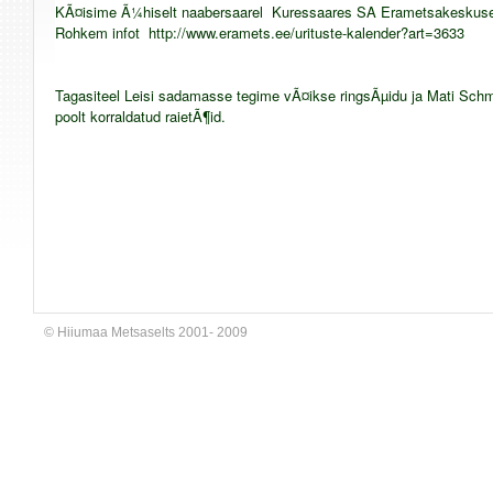
KÃ¤isime Ã¼hiselt naabersaarel Kuressaares SA Erametsakeskuse
Rohkem infot http://www.eramets.ee/urituste-kalender?art=3633
Tagasiteel Leisi sadamasse tegime vÃ¤ikse ringsÃµidu ja Mati S
poolt korraldatud raietÃ¶id.
© Hiiumaa Metsaselts 2001- 2009