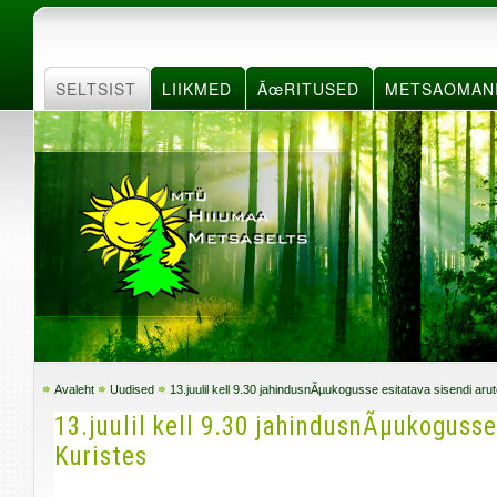
SELTSIST
LIIKMED
ÃœRITUSED
METSAOMAN
Avaleht
Uudised
13.juulil kell 9.30 jahindusnÃµukogusse esitatava sisendi arut
13.juulil kell 9.30 jahindusnÃµukogusse
Kuristes