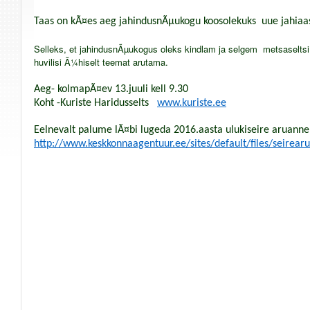
Taas on kÃ¤es aeg jahindusnÃµukogu koosolekuks
uue jahiaa
Selleks, et jahindusnÃµukogus oleks kindlam ja selgem
metsaseltsi
huvilisi Ã¼hiselt teemat arutama.
Aeg- kolmapÃ¤ev 13.juuli kell 9.30
Koht -Kuriste Haridusselts
www.kuriste.ee
Eelnevalt palume lÃ¤bi lugeda 2016.aasta ulukiseire aruanne
http://www.keskkonnaagentuur.ee/sites/default/files/seirea