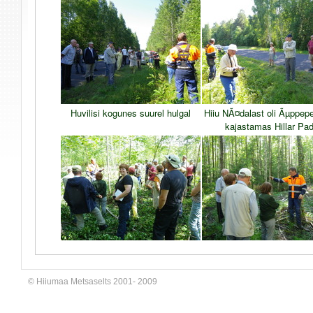
Huvilisi kogunes suurel hulgal
Hiiu NÃ¤dalast oli Ãµppe
kajastamas Hillar Pa
© Hiiumaa Metsaselts 2001- 2009