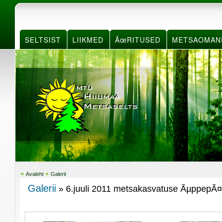
SELTSIST
LIIKMED
ÃœRITUSED
METSAOMAN
Avaleht
Galerii
Galerii
» 6.juuli 2011 metsakasvatuse ÃµppepÃ