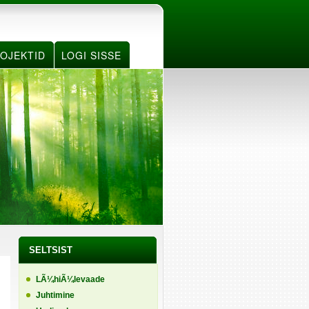
OJEKTID
LOGI SISSE
SELTSIST
LÃ¼hiÃ¼levaade
Juhtimine