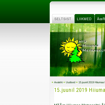
SELTSIST
LIIKMED
ÃœR
Avaleht
Uudised
15.juunil 2019 Hiiumaa
15.juunil 2019 Hiium