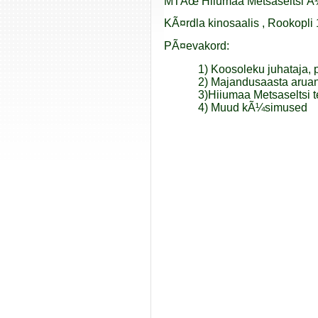
MTÃœ Hiiumaa Metsaseltsi Ã
KÃ¤rdla kinosaalis , Rookopli 
PÃ¤evakord:
1) Koosoleku juhataja, 
2) Majandusaasta aruand
3)Hiiumaa Metsaseltsi 
4) Muud kÃ¼simused