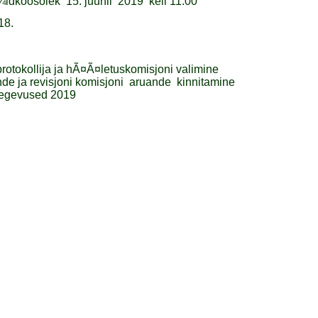
¼ldkoosolek
15. juunil
2019
kell 11.00
18.
protokollija ja hÃ¤Ã¤letuskomisjoni valimine
e ja revisjoni komisjoni
aruande
kinnitamine
tegevused 2019