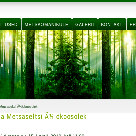
ITUSED
METSAOMANIKULE
GALERII
KONTAKT
PR
 Metsaseltsi Ã¼ldkoosolek
aa Metsaseltsi Ã¼ldkoosolek